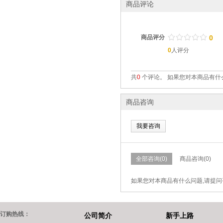
商品评论
/
.
/
.
/
.
/
.
/
.
商品评分
0
0
人评分
共
0
个评论。 如果您对本商品有什
商品咨询
我要咨询
全部咨询(0)
商品咨询(0)
如果您对本商品有什么问题,请提问
订购热线：
公司简介
新手上路