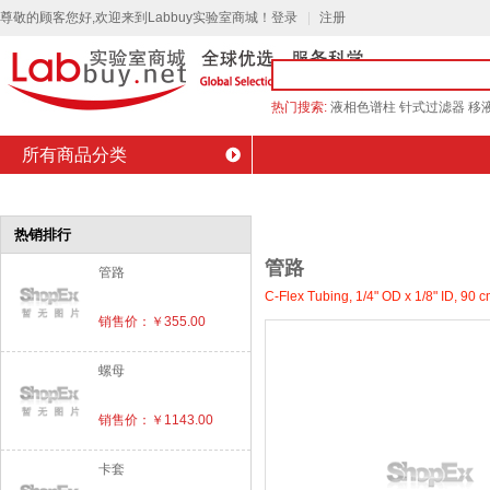
尊敬的顾客您好,欢迎来到Labbuy实验室商城！
登录
注册
热门搜索:
液相色谱柱
针式过滤器
移
所有商品分类
商城首页
会员中心
品牌介绍
最新促销
的位置：
管路
热销排行
管路
管路
C-Flex Tubing, 1/4" OD x 1/8" ID, 90 
销售价：￥355.00
螺母
销售价：￥1143.00
卡套