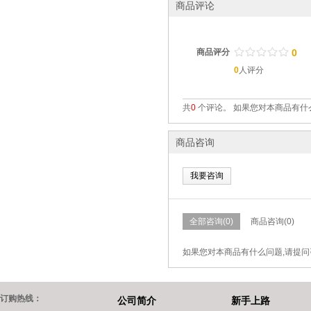
商品评论
/
.
/
.
/
.
/
.
/
.
商品评分
0
0
人评分
共
0
个评论。 如果您对本商品有什
商品咨询
我要咨询
全部咨询(0)
商品咨询(0)
如果您对本商品有什么问题,请提问
订购热线：
公司简介
新手上路