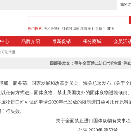
我的订
热门搜索:
液相色谱柱
针式过滤器
移液器
柱后衍生
SPE
中心
品牌介绍
最新促销
积分商城
会员活
许可证审批
四部委发文：明年全面禁止进口“洋垃圾”停
境部、商务部、国家发展和改革委员会、海关总署发布《关于全面
止以任何方式进口固体废物，禁止我国境外的固体废物进境倾倒
废物进口许可证的申请;2020年已发放的限制进口类可用作原料
期自行失效。
关于全面禁止进口固体废物有关事
公告 2020年 第53号