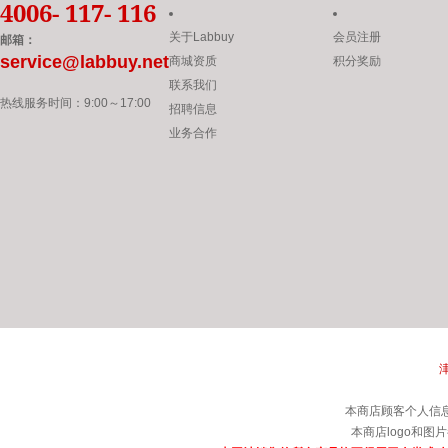
4006- 117- 116
关于Labbuy
会员注册
邮箱：
service@labbuy.net
商城资质
积分奖励
联系我们
热线服务时间：
9:00
～
17:00
招聘信息
业务合作
津
本商店顾客个人信
本商店logo和