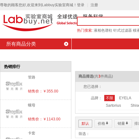
尊敬的顾客您好,欢迎来到Labbuy实验室商城！
登录
注册
热门搜索:
液相色谱柱
针式过滤器
移
所有商品分类
商城首页
会员中心
品牌介绍
最新促销
的位置：
首页
»
设备租赁
热销排行
商品筛选
(共
3
件商品)
管路
您已选择：
销售价：￥355.00
品牌：
不限
EYELA
螺母
Sartorius
Shis
销售价：￥1143.00
默认
价格
*
销量
*
排
卡套
筛选：